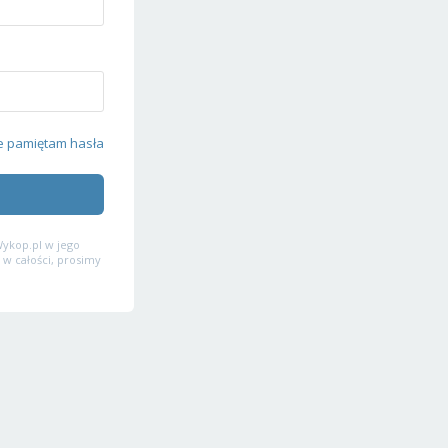
e pamiętam hasła
ykop.pl w jego
 w całości, prosimy