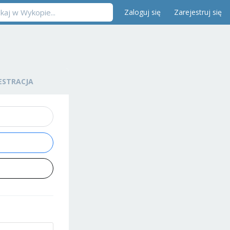
Zaloguj się
Zarejestruj się
ESTRACJA