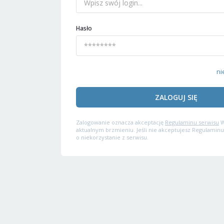
Hasło
ni
ZALOGUJ SIĘ
Zalogowanie oznacza akceptację
Regulaminu serwisu
W
aktualnym brzmieniu. Jeśli nie akceptujesz Regulaminu
o niekorzystanie z serwisu.