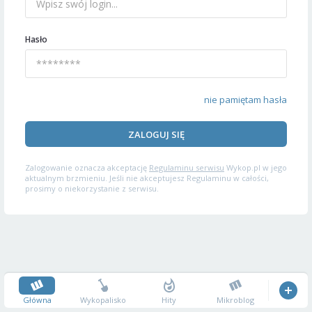
Hasło
nie pamiętam hasła
ZALOGUJ SIĘ
Zalogowanie oznacza akceptację
Regulaminu serwisu
Wykop.pl w jego
aktualnym brzmieniu. Jeśli nie akceptujesz Regulaminu w całości,
prosimy o niekorzystanie z serwisu.
Główna
Wykopalisko
Hity
Mikroblog