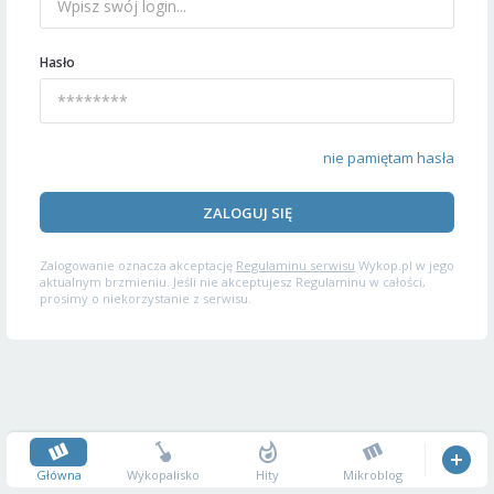
Hasło
nie pamiętam hasła
ZALOGUJ SIĘ
Zalogowanie oznacza akceptację
Regulaminu serwisu
Wykop.pl w jego
aktualnym brzmieniu. Jeśli nie akceptujesz Regulaminu w całości,
prosimy o niekorzystanie z serwisu.
Główna
Wykopalisko
Hity
Mikroblog