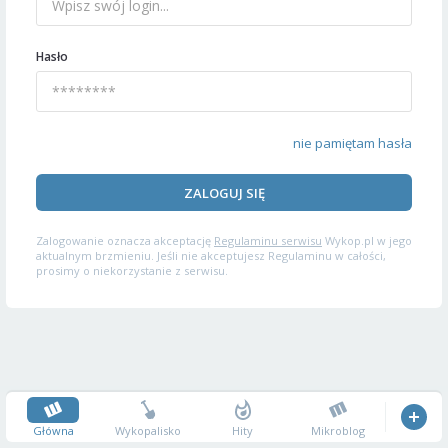
Hasło
nie pamiętam hasła
ZALOGUJ SIĘ
Zalogowanie oznacza akceptację
Regulaminu serwisu
Wykop.pl w jego
aktualnym brzmieniu. Jeśli nie akceptujesz Regulaminu w całości,
prosimy o niekorzystanie z serwisu.
Główna
Wykopalisko
Hity
Mikroblog