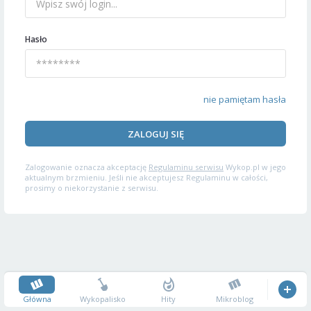
Hasło
nie pamiętam hasła
ZALOGUJ SIĘ
Zalogowanie oznacza akceptację
Regulaminu serwisu
Wykop.pl w jego
aktualnym brzmieniu. Jeśli nie akceptujesz Regulaminu w całości,
prosimy o niekorzystanie z serwisu.
Główna
Wykopalisko
Hity
Mikroblog