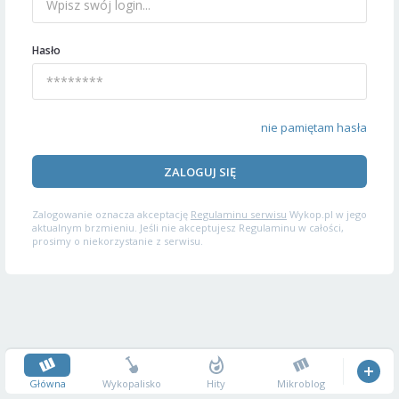
Hasło
nie pamiętam hasła
ZALOGUJ SIĘ
Zalogowanie oznacza akceptację
Regulaminu serwisu
Wykop.pl w jego
aktualnym brzmieniu. Jeśli nie akceptujesz Regulaminu w całości,
prosimy o niekorzystanie z serwisu.
Główna
Wykopalisko
Hity
Mikroblog