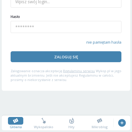
Hasło
nie pamiętam hasła
ZALOGUJ SIĘ
Zalogowanie oznacza akceptację
Regulaminu serwisu
Wykop.pl w jego
aktualnym brzmieniu. Jeśli nie akceptujesz Regulaminu w całości,
prosimy o niekorzystanie z serwisu.
Główna
Wykopalisko
Hity
Mikroblog