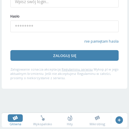
Hasło
nie pamiętam hasła
ZALOGUJ SIĘ
Zalogowanie oznacza akceptację
Regulaminu serwisu
Wykop.pl w jego
aktualnym brzmieniu. Jeśli nie akceptujesz Regulaminu w całości,
prosimy o niekorzystanie z serwisu.
Główna
Wykopalisko
Hity
Mikroblog