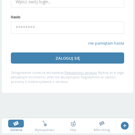
Hasło
nie pamiętam hasła
ZALOGUJ SIĘ
Zalogowanie oznacza akceptację
Regulaminu serwisu
Wykop.pl w jego
aktualnym brzmieniu. Jeśli nie akceptujesz Regulaminu w całości,
prosimy o niekorzystanie z serwisu.
Główna
Wykopalisko
Hity
Mikroblog