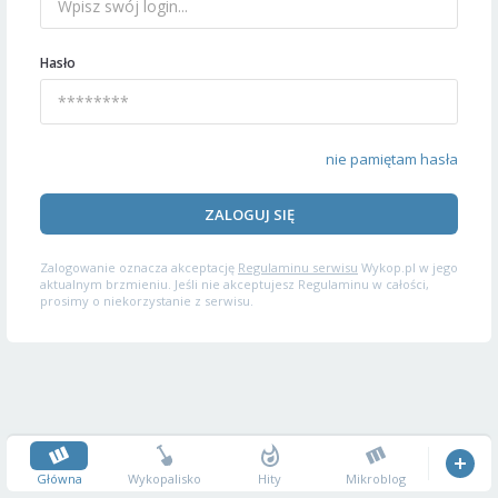
Hasło
nie pamiętam hasła
ZALOGUJ SIĘ
Zalogowanie oznacza akceptację
Regulaminu serwisu
Wykop.pl w jego
aktualnym brzmieniu. Jeśli nie akceptujesz Regulaminu w całości,
prosimy o niekorzystanie z serwisu.
Główna
Wykopalisko
Hity
Mikroblog