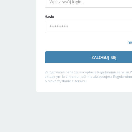
Hasło
ni
ZALOGUJ SIĘ
Zalogowanie oznacza akceptację
Regulaminu serwisu
W
aktualnym brzmieniu. Jeśli nie akceptujesz Regulaminu
o niekorzystanie z serwisu.