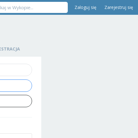
Zaloguj się
Zarejestruj się
ESTRACJA