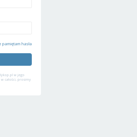
e pamiętam hasła
ykop.pl w jego
 w całości, prosimy