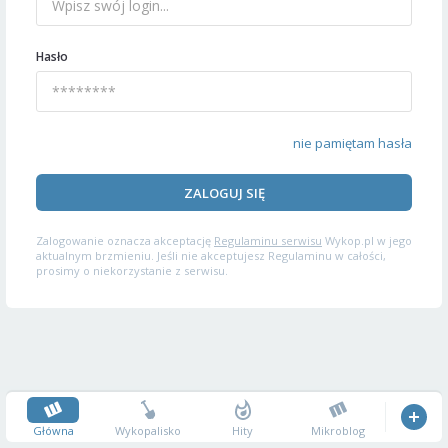
Hasło
nie pamiętam hasła
ZALOGUJ SIĘ
Zalogowanie oznacza akceptację
Regulaminu serwisu
Wykop.pl w jego
aktualnym brzmieniu. Jeśli nie akceptujesz Regulaminu w całości,
prosimy o niekorzystanie z serwisu.
Główna
Wykopalisko
Hity
Mikroblog