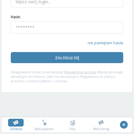
Hasło
nie pamiętam hasła
ZALOGUJ SIĘ
Zalogowanie oznacza akceptację
Regulaminu serwisu
Wykop.pl w jego
aktualnym brzmieniu. Jeśli nie akceptujesz Regulaminu w całości,
prosimy o niekorzystanie z serwisu.
Główna
Wykopalisko
Hity
Mikroblog