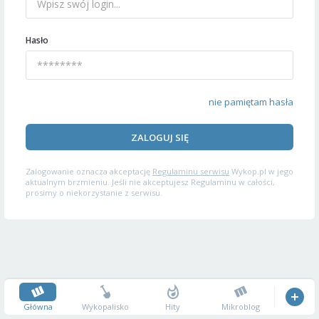
Hasło
nie pamiętam hasła
ZALOGUJ SIĘ
Zalogowanie oznacza akceptację
Regulaminu serwisu
Wykop.pl w jego
aktualnym brzmieniu. Jeśli nie akceptujesz Regulaminu w całości,
prosimy o niekorzystanie z serwisu.
Główna
Wykopalisko
Hity
Mikroblog