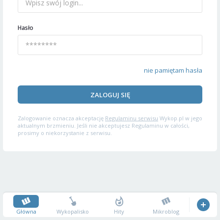
Hasło
nie pamiętam hasła
ZALOGUJ SIĘ
Zalogowanie oznacza akceptację
Regulaminu serwisu
Wykop.pl w jego
aktualnym brzmieniu. Jeśli nie akceptujesz Regulaminu w całości,
prosimy o niekorzystanie z serwisu.
Główna
Wykopalisko
Hity
Mikroblog