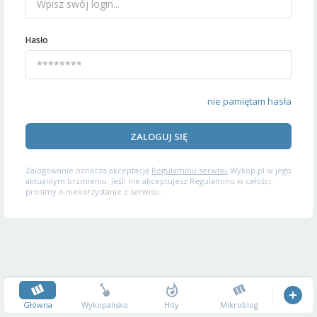
Hasło
nie pamiętam hasła
ZALOGUJ SIĘ
Zalogowanie oznacza akceptację
Regulaminu serwisu
Wykop.pl w jego
aktualnym brzmieniu. Jeśli nie akceptujesz Regulaminu w całości,
prosimy o niekorzystanie z serwisu.
Główna
Wykopalisko
Hity
Mikroblog