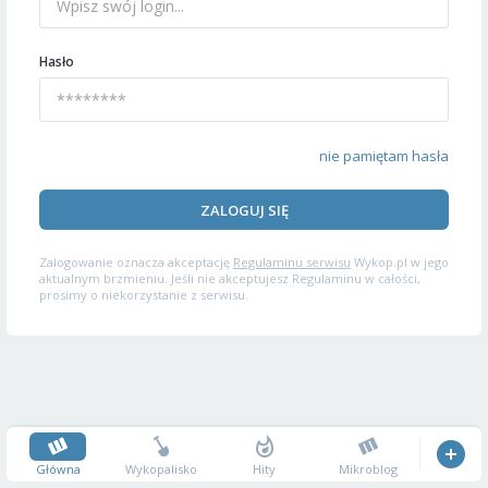
Hasło
nie pamiętam hasła
ZALOGUJ SIĘ
Zalogowanie oznacza akceptację
Regulaminu serwisu
Wykop.pl w jego
aktualnym brzmieniu. Jeśli nie akceptujesz Regulaminu w całości,
prosimy o niekorzystanie z serwisu.
Główna
Wykopalisko
Hity
Mikroblog