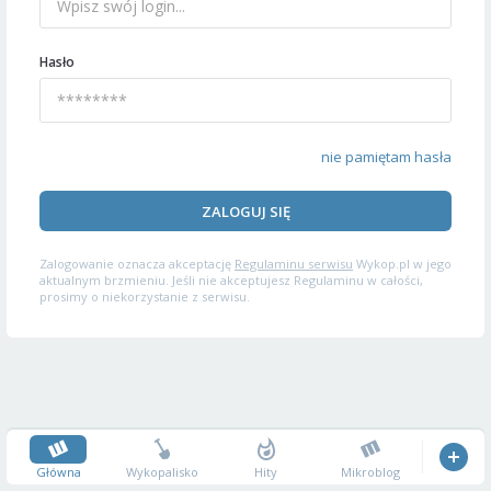
Hasło
nie pamiętam hasła
ZALOGUJ SIĘ
Zalogowanie oznacza akceptację
Regulaminu serwisu
Wykop.pl w jego
aktualnym brzmieniu. Jeśli nie akceptujesz Regulaminu w całości,
prosimy o niekorzystanie z serwisu.
Główna
Wykopalisko
Hity
Mikroblog