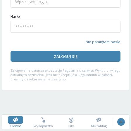
Hasło
nie pamiętam hasła
ZALOGUJ SIĘ
Zalogowanie oznacza akceptację
Regulaminu serwisu
Wykop.pl w jego
aktualnym brzmieniu. Jeśli nie akceptujesz Regulaminu w całości,
prosimy o niekorzystanie z serwisu.
Główna
Wykopalisko
Hity
Mikroblog