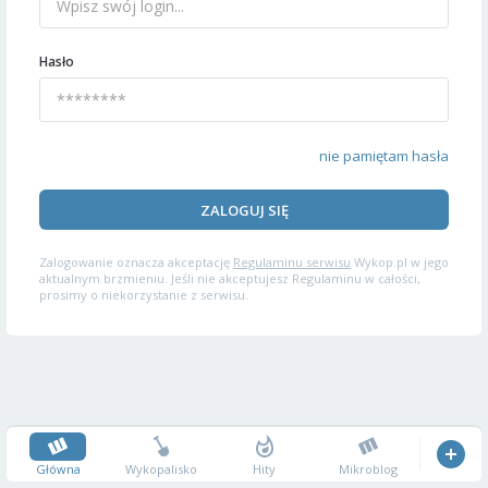
Hasło
nie pamiętam hasła
ZALOGUJ SIĘ
Zalogowanie oznacza akceptację
Regulaminu serwisu
Wykop.pl w jego
aktualnym brzmieniu. Jeśli nie akceptujesz Regulaminu w całości,
prosimy o niekorzystanie z serwisu.
Główna
Wykopalisko
Hity
Mikroblog