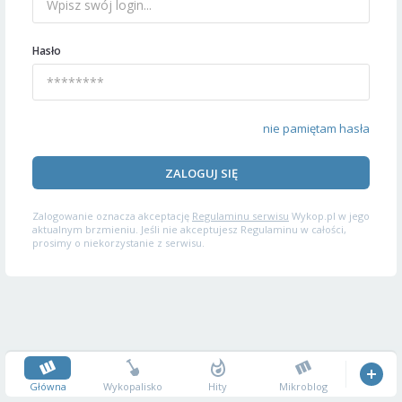
Hasło
nie pamiętam hasła
ZALOGUJ SIĘ
Zalogowanie oznacza akceptację
Regulaminu serwisu
Wykop.pl w jego
aktualnym brzmieniu. Jeśli nie akceptujesz Regulaminu w całości,
prosimy o niekorzystanie z serwisu.
Główna
Wykopalisko
Hity
Mikroblog