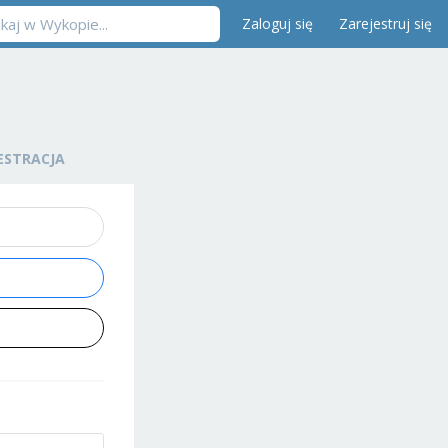
Zaloguj się
Zarejestruj się
ESTRACJA