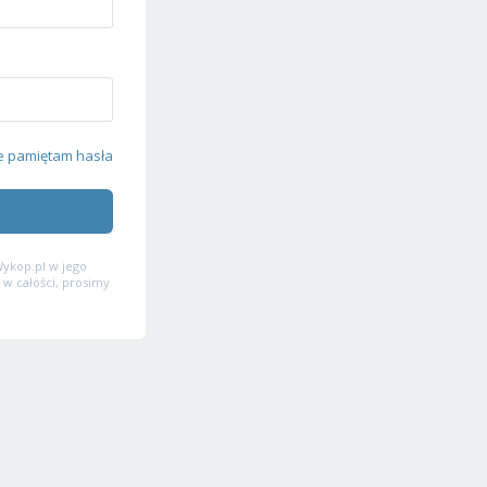
e pamiętam hasła
ykop.pl w jego
 w całości, prosimy