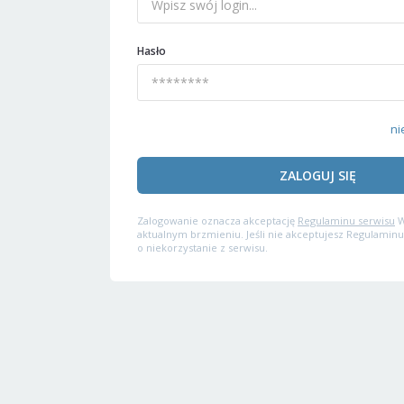
Hasło
ni
ZALOGUJ SIĘ
Zalogowanie oznacza akceptację
Regulaminu serwisu
W
aktualnym brzmieniu. Jeśli nie akceptujesz Regulaminu
o niekorzystanie z serwisu.