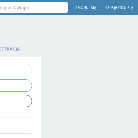
Zaloguj się
Zarejestruj się
ESTRACJA