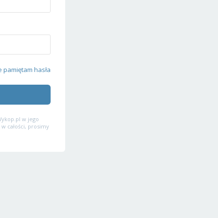
e pamiętam hasła
ykop.pl w jego
 w całości, prosimy