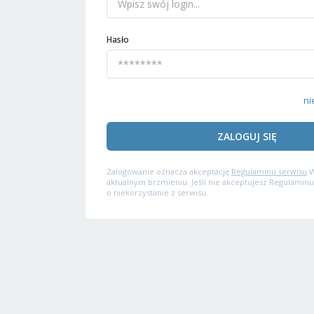
Hasło
ni
ZALOGUJ SIĘ
Zalogowanie oznacza akceptację
Regulaminu serwisu
W
aktualnym brzmieniu. Jeśli nie akceptujesz Regulaminu
o niekorzystanie z serwisu.