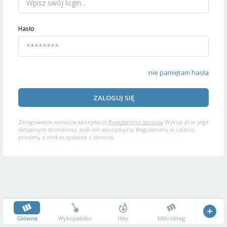
Hasło
nie pamiętam hasła
ZALOGUJ SIĘ
Zalogowanie oznacza akceptację
Regulaminu serwisu
Wykop.pl w jego
aktualnym brzmieniu. Jeśli nie akceptujesz Regulaminu w całości,
prosimy o niekorzystanie z serwisu.
Główna
Wykopalisko
Hity
Mikroblog