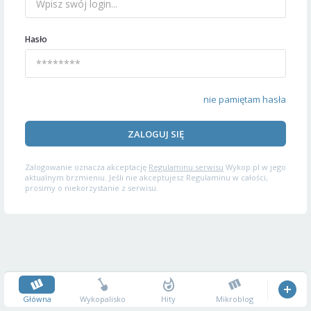
Hasło
nie pamiętam hasła
ZALOGUJ SIĘ
Zalogowanie oznacza akceptację
Regulaminu serwisu
Wykop.pl w jego
aktualnym brzmieniu. Jeśli nie akceptujesz Regulaminu w całości,
prosimy o niekorzystanie z serwisu.
Główna
Wykopalisko
Hity
Mikroblog