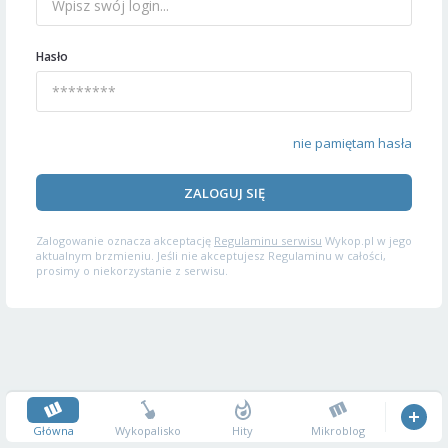
Hasło
nie pamiętam hasła
ZALOGUJ SIĘ
Zalogowanie oznacza akceptację
Regulaminu serwisu
Wykop.pl w jego
aktualnym brzmieniu. Jeśli nie akceptujesz Regulaminu w całości,
prosimy o niekorzystanie z serwisu.
Główna
Wykopalisko
Hity
Mikroblog