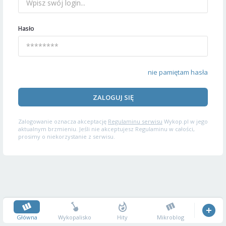
Hasło
nie pamiętam hasła
ZALOGUJ SIĘ
Zalogowanie oznacza akceptację
Regulaminu serwisu
Wykop.pl w jego
aktualnym brzmieniu. Jeśli nie akceptujesz Regulaminu w całości,
prosimy o niekorzystanie z serwisu.
Główna
Wykopalisko
Hity
Mikroblog