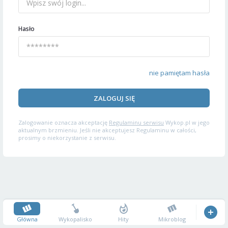
Hasło
nie pamiętam hasła
ZALOGUJ SIĘ
Zalogowanie oznacza akceptację
Regulaminu serwisu
Wykop.pl w jego
aktualnym brzmieniu. Jeśli nie akceptujesz Regulaminu w całości,
prosimy o niekorzystanie z serwisu.
Główna
Wykopalisko
Hity
Mikroblog