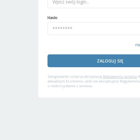
Hasło
ni
ZALOGUJ SIĘ
Zalogowanie oznacza akceptację
Regulaminu serwisu
W
aktualnym brzmieniu. Jeśli nie akceptujesz Regulaminu
o niekorzystanie z serwisu.