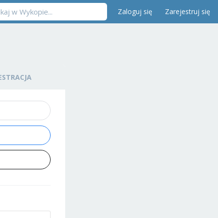
Zaloguj się
Zarejestruj się
ESTRACJA