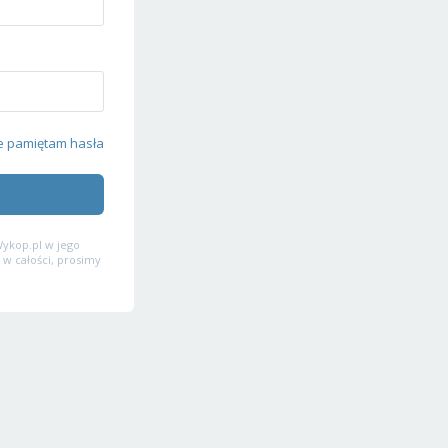
e pamiętam hasła
ykop.pl w jego
 w całości, prosimy