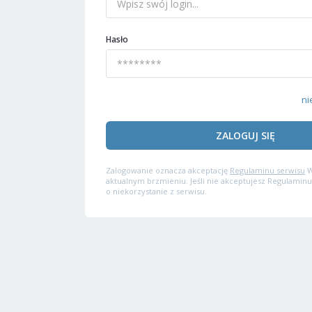
Hasło
ni
ZALOGUJ SIĘ
Zalogowanie oznacza akceptację
Regulaminu serwisu
W
aktualnym brzmieniu. Jeśli nie akceptujesz Regulaminu
o niekorzystanie z serwisu.