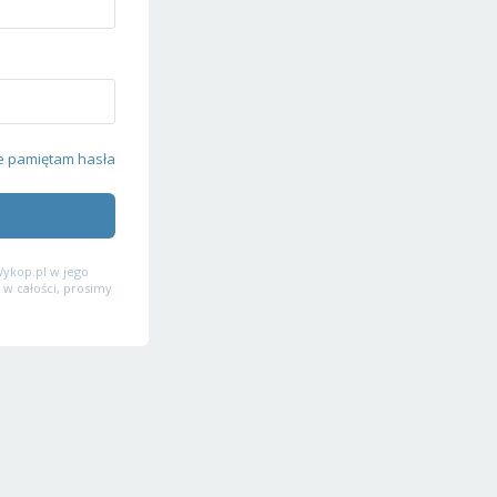
e pamiętam hasła
ykop.pl w jego
 w całości, prosimy