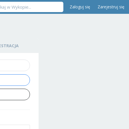
Zaloguj się
Zarejestruj się
ESTRACJA