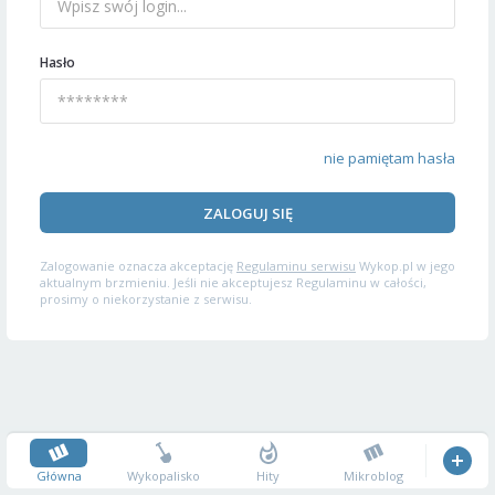
Hasło
nie pamiętam hasła
ZALOGUJ SIĘ
Zalogowanie oznacza akceptację
Regulaminu serwisu
Wykop.pl w jego
aktualnym brzmieniu. Jeśli nie akceptujesz Regulaminu w całości,
prosimy o niekorzystanie z serwisu.
Główna
Wykopalisko
Hity
Mikroblog