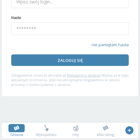
Hasło
nie pamiętam hasła
ZALOGUJ SIĘ
Zalogowanie oznacza akceptację
Regulaminu serwisu
Wykop.pl w jego
aktualnym brzmieniu. Jeśli nie akceptujesz Regulaminu w całości,
prosimy o niekorzystanie z serwisu.
Główna
Wykopalisko
Hity
Mikroblog