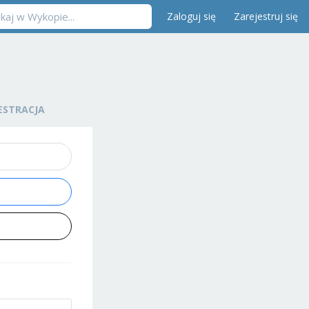
Zaloguj się
Zarejestruj się
ESTRACJA