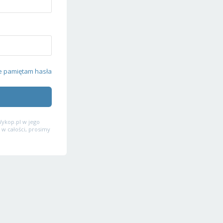
e pamiętam hasła
ykop.pl w jego
 w całości, prosimy