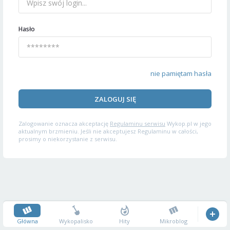
Hasło
nie pamiętam hasła
ZALOGUJ SIĘ
Zalogowanie oznacza akceptację
Regulaminu serwisu
Wykop.pl w jego
aktualnym brzmieniu. Jeśli nie akceptujesz Regulaminu w całości,
prosimy o niekorzystanie z serwisu.
Główna
Wykopalisko
Hity
Mikroblog