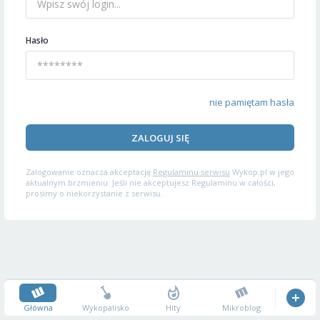
Hasło
nie pamiętam hasła
ZALOGUJ SIĘ
Zalogowanie oznacza akceptację
Regulaminu serwisu
Wykop.pl w jego
aktualnym brzmieniu. Jeśli nie akceptujesz Regulaminu w całości,
prosimy o niekorzystanie z serwisu.
Główna
Wykopalisko
Hity
Mikroblog