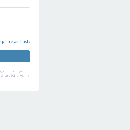
e pamiętam hasła
ykop.pl w jego
 w całości, prosimy