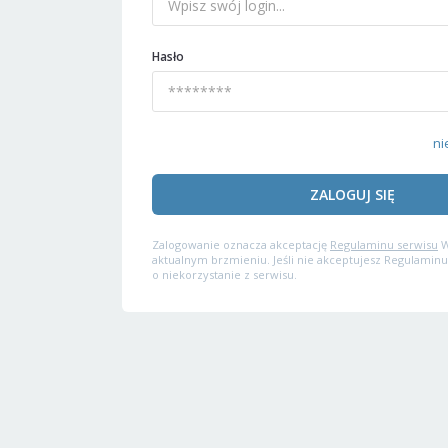
Hasło
ni
ZALOGUJ SIĘ
Zalogowanie oznacza akceptację
Regulaminu serwisu
W
aktualnym brzmieniu. Jeśli nie akceptujesz Regulaminu
o niekorzystanie z serwisu.