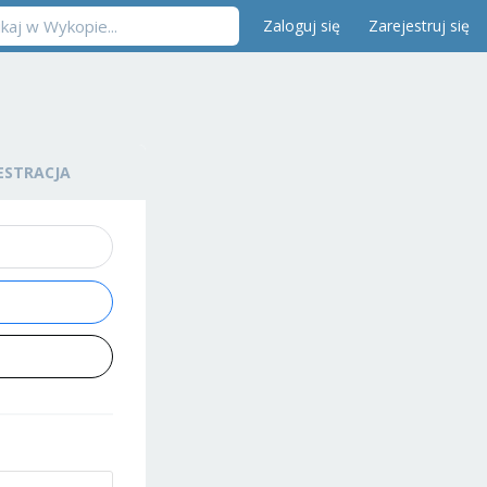
Zaloguj się
Zarejestruj się
ESTRACJA