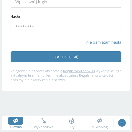
Hasło
nie pamiętam hasła
ZALOGUJ SIĘ
Zalogowanie oznacza akceptację
Regulaminu serwisu
Wykop.pl w jego
aktualnym brzmieniu. Jeśli nie akceptujesz Regulaminu w całości,
prosimy o niekorzystanie z serwisu.
Główna
Wykopalisko
Hity
Mikroblog