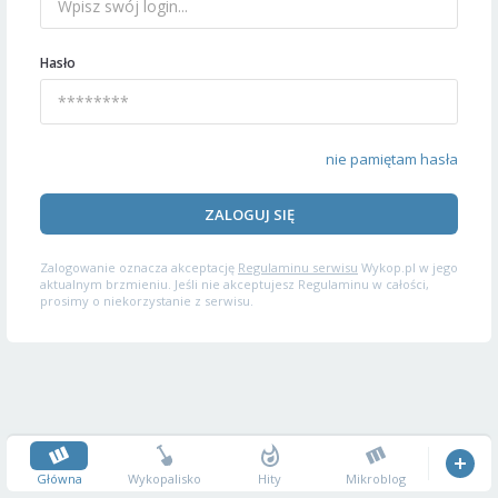
Hasło
nie pamiętam hasła
ZALOGUJ SIĘ
Zalogowanie oznacza akceptację
Regulaminu serwisu
Wykop.pl w jego
aktualnym brzmieniu. Jeśli nie akceptujesz Regulaminu w całości,
prosimy o niekorzystanie z serwisu.
Główna
Wykopalisko
Hity
Mikroblog