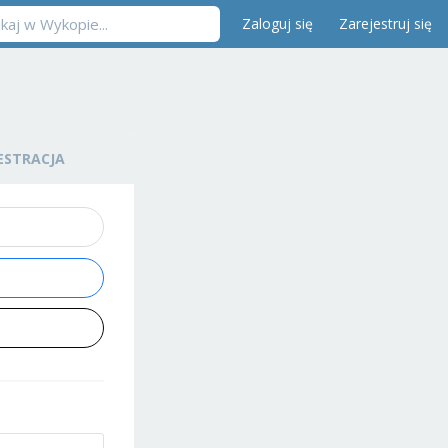
Zaloguj się
Zarejestruj się
ESTRACJA