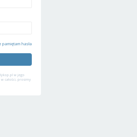
e pamiętam hasła
ykop.pl w jego
 w całości, prosimy