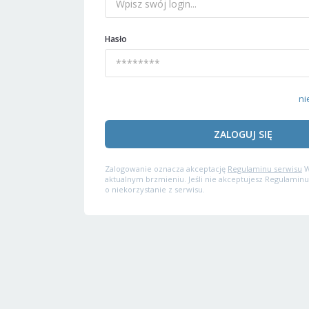
Hasło
ni
ZALOGUJ SIĘ
Zalogowanie oznacza akceptację
Regulaminu serwisu
W
aktualnym brzmieniu. Jeśli nie akceptujesz Regulaminu
o niekorzystanie z serwisu.