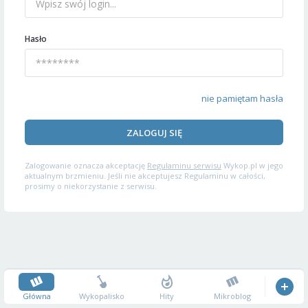
Hasło
nie pamiętam hasła
ZALOGUJ SIĘ
Zalogowanie oznacza akceptację
Regulaminu serwisu
Wykop.pl w jego
aktualnym brzmieniu. Jeśli nie akceptujesz Regulaminu w całości,
prosimy o niekorzystanie z serwisu.
Główna
Wykopalisko
Hity
Mikroblog