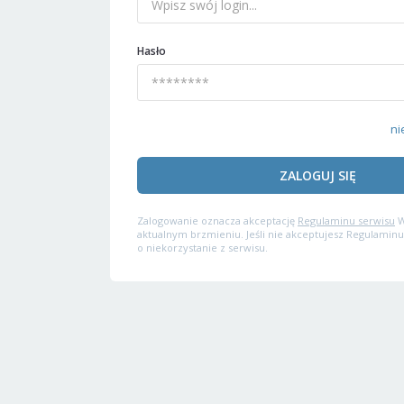
Hasło
ni
ZALOGUJ SIĘ
Zalogowanie oznacza akceptację
Regulaminu serwisu
W
aktualnym brzmieniu. Jeśli nie akceptujesz Regulaminu
o niekorzystanie z serwisu.