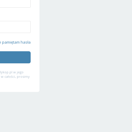
e pamiętam hasła
ykop.pl w jego
 w całości, prosimy