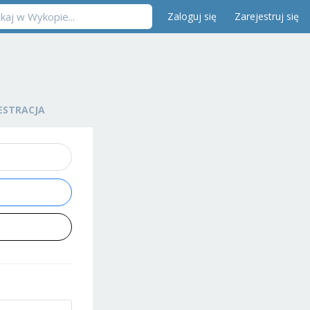
Zaloguj się
Zarejestruj się
ESTRACJA