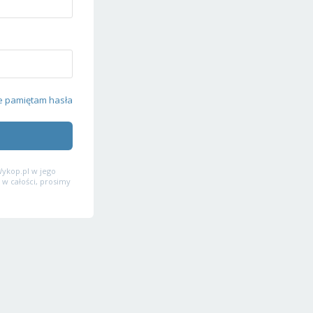
e pamiętam hasła
ykop.pl w jego
 w całości, prosimy