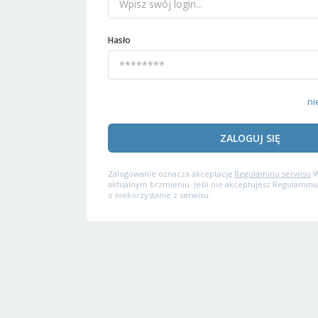
Hasło
ni
ZALOGUJ SIĘ
Zalogowanie oznacza akceptację
Regulaminu serwisu
W
aktualnym brzmieniu. Jeśli nie akceptujesz Regulaminu
o niekorzystanie z serwisu.