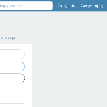
Zaloguj się
Zarejestruj się
ESTRACJA