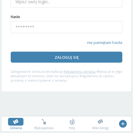
Hasło
nie pamiętam hasła
ZALOGUJ SIĘ
Zalogowanie oznacza akceptację
Regulaminu serwisu
Wykop.pl w jego
aktualnym brzmieniu. Jeśli nie akceptujesz Regulaminu w całości,
prosimy o niekorzystanie z serwisu.
Główna
Wykopalisko
Hity
Mikroblog