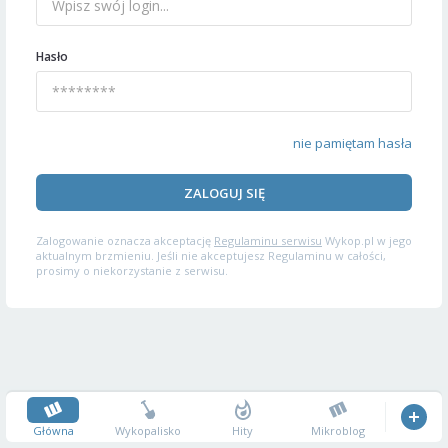
Hasło
nie pamiętam hasła
ZALOGUJ SIĘ
Zalogowanie oznacza akceptację
Regulaminu serwisu
Wykop.pl w jego
aktualnym brzmieniu. Jeśli nie akceptujesz Regulaminu w całości,
prosimy o niekorzystanie z serwisu.
Główna
Wykopalisko
Hity
Mikroblog