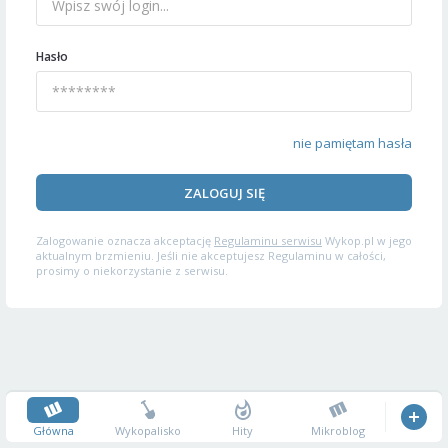
Hasło
nie pamiętam hasła
ZALOGUJ SIĘ
Zalogowanie oznacza akceptację
Regulaminu serwisu
Wykop.pl w jego
aktualnym brzmieniu. Jeśli nie akceptujesz Regulaminu w całości,
prosimy o niekorzystanie z serwisu.
Główna
Wykopalisko
Hity
Mikroblog