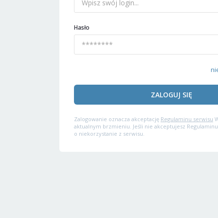
Hasło
ni
ZALOGUJ SIĘ
Zalogowanie oznacza akceptację
Regulaminu serwisu
W
aktualnym brzmieniu. Jeśli nie akceptujesz Regulaminu
o niekorzystanie z serwisu.