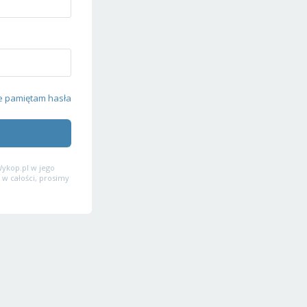
e pamiętam hasła
ykop.pl w jego
 w całości, prosimy