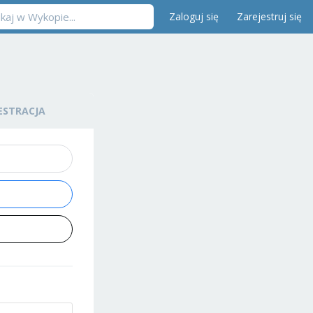
Zaloguj się
Zarejestruj się
ESTRACJA