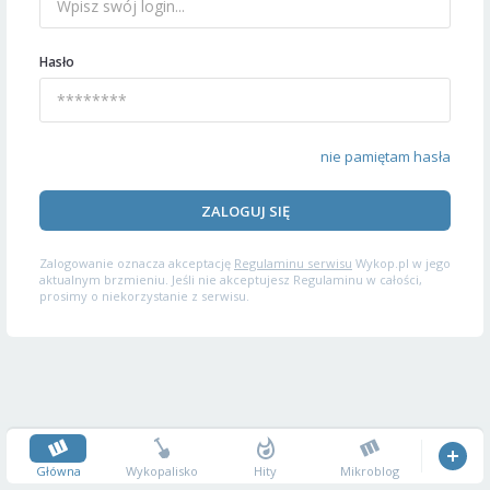
Hasło
nie pamiętam hasła
ZALOGUJ SIĘ
Zalogowanie oznacza akceptację
Regulaminu serwisu
Wykop.pl w jego
aktualnym brzmieniu. Jeśli nie akceptujesz Regulaminu w całości,
prosimy o niekorzystanie z serwisu.
Główna
Wykopalisko
Hity
Mikroblog