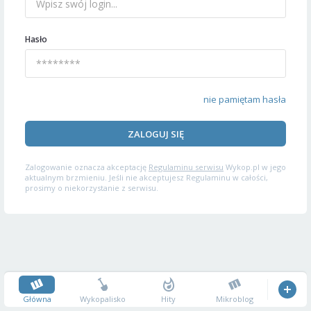
Hasło
nie pamiętam hasła
ZALOGUJ SIĘ
Zalogowanie oznacza akceptację
Regulaminu serwisu
Wykop.pl w jego
aktualnym brzmieniu. Jeśli nie akceptujesz Regulaminu w całości,
prosimy o niekorzystanie z serwisu.
Główna
Wykopalisko
Hity
Mikroblog