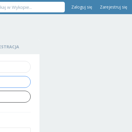
Zaloguj się
Zarejestruj się
ESTRACJA