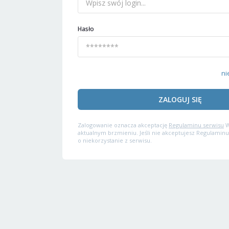
Hasło
ni
ZALOGUJ SIĘ
Zalogowanie oznacza akceptację
Regulaminu serwisu
W
aktualnym brzmieniu. Jeśli nie akceptujesz Regulaminu
o niekorzystanie z serwisu.