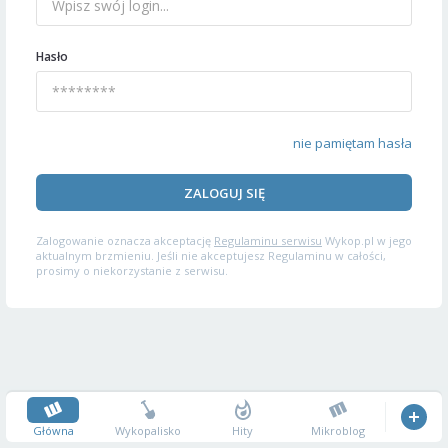
Hasło
nie pamiętam hasła
ZALOGUJ SIĘ
Zalogowanie oznacza akceptację
Regulaminu serwisu
Wykop.pl w jego
aktualnym brzmieniu. Jeśli nie akceptujesz Regulaminu w całości,
prosimy o niekorzystanie z serwisu.
Główna
Wykopalisko
Hity
Mikroblog